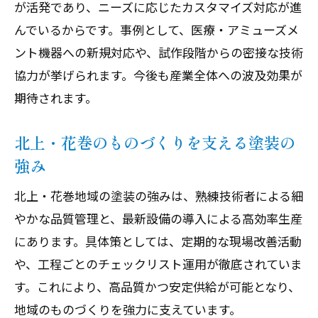
が活発であり、ニーズに応じたカスタマイズ対応が進
最新ロボット技術と塗装現場の連携を分
んでいるからです。事例として、医療・アミューズメ
析
ント機器への新規対応や、試作段階からの密接な技術
自動化が塗装の品質と安全に与えるメリ
協力が挙げられます。今後も産業全体への波及効果が
ット
期待されます。
現場の声から見る自動化導入の課題と対
北上・花巻のものづくりを支える塗装の
策
強み
金属面塗装と自動化の今後の展望を考察
自動化時代に求められる塗装人材の資質
北上・花巻地域の塗装の強みは、熟練技術者による細
働きやすさを生む工場設備と金属加工の魅力
やかな品質管理と、最新設備の導入による高効率生産
にあります。具体策としては、定期的な現場改善活動
塗装現場の設備が生む働きやすさの秘密
や、工程ごとのチェックリスト運用が徹底されていま
金属面加工が現場スタッフに人気の理由
す。これにより、高品質かつ安定供給が可能となり、
工場設備の最新動向と塗装現場の変化
地域のものづくりを強力に支えています。