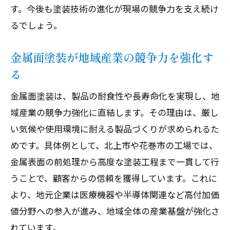
望
す。今後も塗装技術の進化が現場の競争力を支え続け
塗装技術が地域産業の未来をリードする
るでしょう。
要素
金属面塗装が地域産業の競争力を強化す
金属面加工と塗装が新市場を切り拓く可
る
能性
今後期待される塗装技術の進化と発展性
金属面塗装は、製品の耐食性や長寿命化を実現し、地
地域連携による塗装技術力の強化戦略を
域産業の競争力強化に直結します。その理由は、厳し
解説
い気候や使用環境に耐える製品づくりが求められるた
めです。具体例として、北上市や花巻市の工場では、
金属面塗装がもたらす持続可能な産業成
金属表面の前処理から高度な塗装工程まで一貫して行
長
うことで、顧客からの信頼を獲得しています。これに
北上市花巻市の塗装人材育成と次世代展
より、地元企業は医療機器や半導体関連など高付加価
望
値分野への参入が進み、地域全体の産業基盤が強化さ
れています。