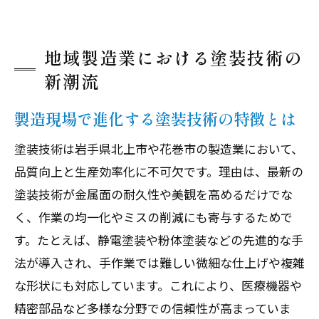
現場環境が企業の魅力向上に与える影響
塗装現場で感じる福利厚生や働きやすさ
若手社員の声で知る塗装職場の雰囲気
地域製造業における塗装技術の
キャリア形成に役立つ塗装現場の実態とは
新潮流
塗装技術を活かしたキャリアパスの可能
製造現場で進化する塗装技術の特徴とは
性
塗装技術は岩手県北上市や花巻市の製造業において、
現場で学べる塗装スキルと成長の実感
品質向上と生産効率化に不可欠です。理由は、最新の
塗装職場の評価制度や昇給の仕組みを解
塗装技術が金属面の耐久性や美観を高めるだけでな
説
く、作業の均一化やミスの削減にも寄与するためで
金属加工現場のキャリアアップ事例紹介
す。たとえば、静電塗装や粉体塗装などの先進的な手
塗装分野で求められる人材像と将来性
法が導入され、手作業では難しい微細な仕上げや複雑
働く人が語る塗装業界の魅力とやりがい
な形状にも対応しています。これにより、医療機器や
地域産業の未来を拓く塗装と金属面技術の展
精密部品など多様な分野での信頼性が高まっていま