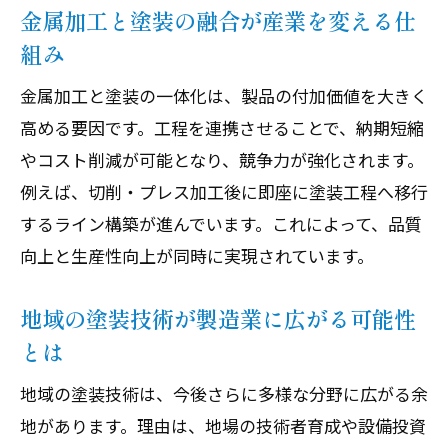
金属加工と塗装の融合が産業を変える仕
塗装技術が現場の品質維持に果たす役割
組み
金属面塗装のプロが語る現場の工夫と工
金属加工と塗装の一体化は、製品の付加価値を大きく
法
高める要因です。工程を連携させることで、納期短縮
製造業の現場で求められる塗装スキルと
やコスト削減が可能となり、競争力が強化されます。
は
例えば、切削・プレス加工後に即座に塗装工程へ移行
塗装現場で活かされる最新設備と技術力
するライン構築が進んでいます。これによって、品質
塗装人材の育成が企業成長に直結する理
向上と生産性向上が同時に実現されています。
由
現場スタッフが語る塗装のやりがいと魅
地域の塗装技術が製造業に広がる可能性
力
とは
製造現場を変える最新自動化と塗装の関係性
地域の塗装技術は、今後さらに多様な分野に広がる余
塗装工程の自動化で実現する効率化のポ
地があります。理由は、地場の技術者育成や設備投資
イント