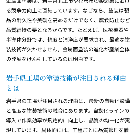
金属面塗装は、岩手県北上市や花巻市の製造業におけ
北上・花巻のものづくりを支える塗装の
る競争力向上に直結しています。なぜなら、塗装は製
強み
品の耐久性や美観を高めるだけでなく、腐食防止など
地域製造業における塗装技術の新潮流
品質維持の要となるからです。たとえば、医療機器や
半導体分野では、精度と清浄度が要求され、最適な塗
製造現場で進化する塗装技術の特徴とは
装技術が欠かせません。金属面塗装の進化が産業全体
金属面塗装が地域産業の競争力を強化す
の発展をけん引しているのは明白です。
る
新たな塗装技術がもたらす環境への配慮
岩手県工場の塗装技術が注目される理由
地元企業が実践する塗装技術の成功事例
とは
紹介
岩手県の工場が注目される理由は、最新の自動化設備
塗装工程の自動化がもたらす現場の変化
と高度な塗装技術の融合にあります。自動化ラインの
を解説
導入で作業効率が飛躍的に向上し、品質の均一化が実
北上市花巻市で注目される塗装人材の重
現しています。具体的には、工程ごとに品質管理を徹
要性