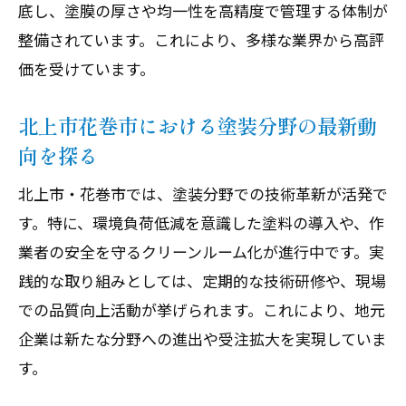
底し、塗膜の厚さや均一性を高精度で管理する体制が
北上市花巻市で注目される金属面加工の今
整備されています。これにより、多様な業界から高評
金属面加工と塗装技術の最新トレンドに
価を受けています。
迫る
現場の声で見る金属加工の課題と塗装の
北上市花巻市における塗装分野の最新動
役割
向を探る
医療や半導体分野で活躍する塗装技術の
北上市・花巻市では、塗装分野での技術革新が活発で
進化
す。特に、環境負荷低減を意識した塗料の導入や、作
塗装の品質管理が製品価値を高める理由
業者の安全を守るクリーンルーム化が進行中です。実
金属加工現場で重視される塗装プロセス
践的な取り組みとしては、定期的な技術研修や、現場
とは
での品質向上活動が挙げられます。これにより、地元
北上・花巻の製造業を支える塗装の現状
企業は新たな分野への進出や受注拡大を実現していま
分析
す。
塗装の技術力が支えるものづくり現場