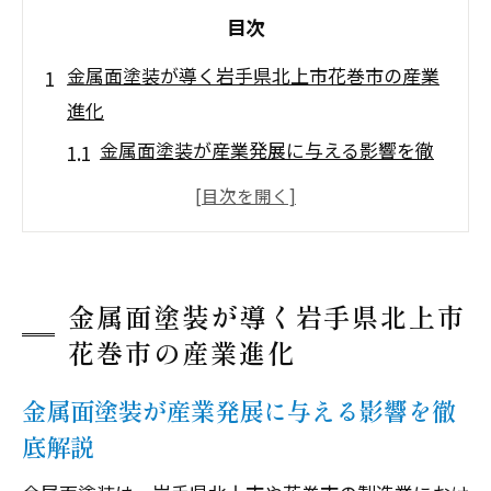
目次
金属面塗装が導く岩手県北上市花巻市の産業
進化
金属面塗装が産業発展に与える影響を徹
底解説
岩手県工場の塗装技術が注目される理由
とは
北上市花巻市における塗装分野の最新動
金属面塗装が導く岩手県北上市
向を探る
花巻市の産業進化
金属加工と塗装の融合が産業を変える仕
金属面塗装が産業発展に与える影響を徹
組み
底解説
地域の塗装技術が製造業に広がる可能性
とは