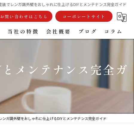
塗装でレンガ調外壁をおしゃれに仕上げるDIYとメンテナンス完全ガイド
お問い合わせはこちら
コーポレートサイト
例
当社の特徴
会社概要
ブログ
コラム
外壁塗装
Yとメンテナンス完全ガ
屋根塗装
戸建て
雨樋
リフォーム
レンガ調外壁をおしゃれに仕上げるDIYとメンテナンス完全ガイド