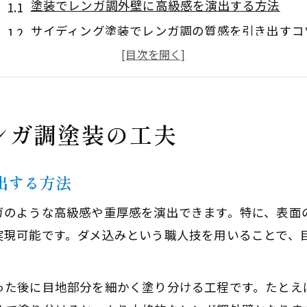
塗装でレンガ調外壁に高級感を演出する方法
サイディング塗装でレンガ調の質感を引き出すコ
塗装選びが変えるレンガ風外壁のおしゃれ度
レンガ調塗装のポイントとデメリット対策
外壁塗装で叶える理想のレンガ調デザイン
ンガ調塗装の工夫
レンガ調外壁を塗装で美しく保つコツ
塗装でレンガ調外壁の耐久性を高める秘訣
出する方法
レンガ調塗装の保護におすすめの塗料選び
塗装後のメンテナンスで美しさを長持ちさせる方
ガのような高級感や重厚感を演出できます。特に、表面
外壁塗装でレンガ調サイディングを守るポイント
実現可能です。ダメ込みという職人技を用いることで、
レンガ調外壁のデメリットを塗装でカバーする工
おしゃれなレンガ風へDIY塗装実践術
った後に目地部分を細かく塗り分ける工程です。たとえ