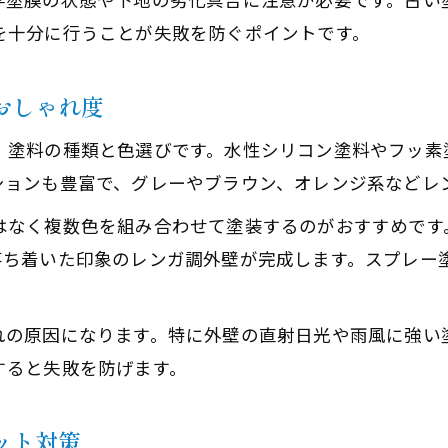
を十分に行うことが失敗を防ぐポイントです。
レンガ調サイディングのグレーカラー塗装術
塗装でグレー系レンガ外壁をおしゃれに演出
おしゃれ度
サイディング塗装で叶えるグレー調レンガ風外壁
ツートン塗装が映えるグレー系レンガ調の魅力
、塗料の種類と色選びです。水性シリコン塗料やフッ素
ションも豊富で、グレーやブラウン、オレンジ系などレ
塗装で長持ちするレンガ調外壁の秘訣
レンガ調外壁を塗装で長持ちさせるメンテナンス
はなく複数色を組み合わせて塗装するのがおすすめです
落ち着いた印象のレンガ調外壁が完成します。スプレー
塗装選びが左右するレンガ調外壁の耐久性
外壁塗装でレンガ調の美観を保つための工夫
メンテナンスサイクルを意識した塗装術のポイン
れの原因になります。特に外壁の直射日光や雨風に強い
すると失敗を防げます。
レンガ調塗装の劣化を防ぐ下地処理の重要性
ット対策