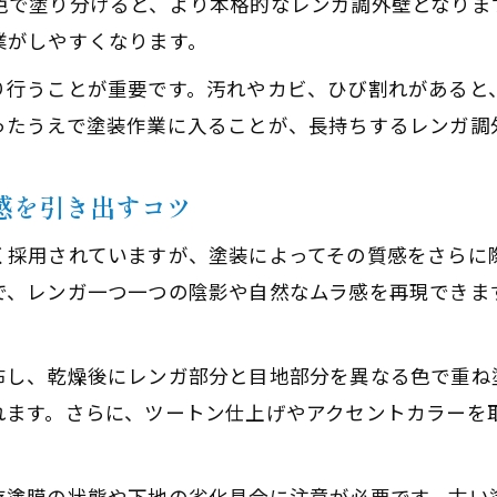
で塗り分けると、より本格的なレンガ調外壁となります
塗装でレンガ風外壁をDIYで仕上げるステップ
業がしやすくなります。
レンガ調塗装のDIYで失敗しないコツと注意点
スプレー塗装でレンガ調外壁を簡単に再現する方
り行うことが重要です。汚れやカビ、ひび割れがあると
ったうえで塗装作業に入ることが、長持ちするレンガ調
DIY塗装でサイディングをレンガ調に変える技法
レンガ風塗装でおしゃれな外壁を自作する楽しみ
感を引き出すコツ
塗装職人の技が光るダメ込みとは何か
塗装職人が解説するレンガ調外壁のダメ込み技術
く採用されていますが、塗装によってその質感をさらに
で、レンガ一つ一つの陰影や自然なムラ感を再現できま
レンガ調塗装で重要なダメ込みの基本と応用
外壁塗装におけるダメ込み作業の流れとポイント
ダメ込みでレンガ調塗装の仕上がりが変わる理由
布し、乾燥後にレンガ部分と目地部分を異なる色で重ね
れます。さらに、ツートン仕上げやアクセントカラーを
プロが教えるレンガ調外壁の塗装テクニック
グレー系レンガ調外壁を塗装で演出
存塗膜の状態や下地の劣化具合に注意が必要です。古い
グレー塗装でレンガ調外壁に洗練をプラスする方