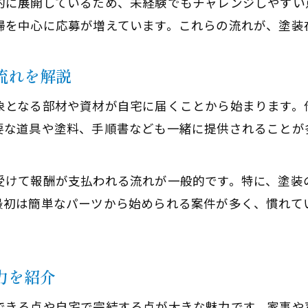
的に展開しているため、未経験でもチャレンジしやすい
婦を中心に応募が増えています。これらの流れが、塗装
家事の合間にできる塗装作業の工夫とは
塗装ワークと家庭生活のバランスを保つ方法
流れを解説
主婦が無理なく続ける塗装在宅ワーク術
塗装作業の効率化で時間を有効活用しよう
象となる部材や資材が自宅に届くことから始まります。
家族の協力を得て塗装ワークを成功させる
要な道具や塗料、手順書なども一緒に提供されることが
主婦が安心して選ぶ塗装内職の探し方
安心できる塗装内職の求人情報を見抜く方法
受けて報酬が支払われる流れが一般的です。特に、塗装
最初は簡単なパーツから始められる案件が多く、慣れて
塗装在宅ワークで避けたいトラブル事例
信頼できる塗装内職の応募ポイントを解説
主婦におすすめの塗装ワーク選定基準とは
力を紹介
塗装作業の求人比較で理想の仕事を見つける
塗装経験を活かせる在宅仕事の魅力
できる点や自宅で完結する点が大きな魅力です。家事や