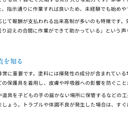
た、指示通りに作業すれば良いため、未経験でも始めや
これまでの塗装経験が在宅ワークで活きる理由
塗装技術を活かした主婦の新しい働き方を紹介
応じて報酬が支払われる出来高制が多いのも特徴です。
送り迎えの合間に作業ができて助かっている」という声
経験者だからこそ選べる塗装案件の特徴
塗装の専門知識が高収入につながる可能性
在宅塗装ワークでスキルアップを実感する
点を知る
理想の生活へ導く塗装在宅ワーク入門
塗装在宅ワークで叶える理想の働き方とは
非常に重要です。塗料には揮発性の成分が含まれている
どの保護具を着用し、皮膚や呼吸器への影響を防ぐこと
主婦が安心して始める塗装ワークの第一歩
塗装内職で手に入る生活のゆとりと充実感
や道具を子どもの手の届かない場所に保管するなどの工
ましょう。トラブルや体調不良が発生した場合は、すぐ
塗装在宅ワークの将来性と今後の展望
家計を支える塗装ワークのメリットを解説