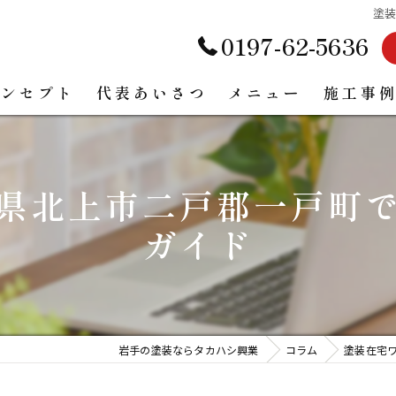
塗
0197-62-5636
コンセプト
代表あいさつ
メニュー
施工事
お客様の声
県北上市二戸郡一戸町
ガイド
岩手の塗装ならタカハシ興業
コラム
塗装在宅