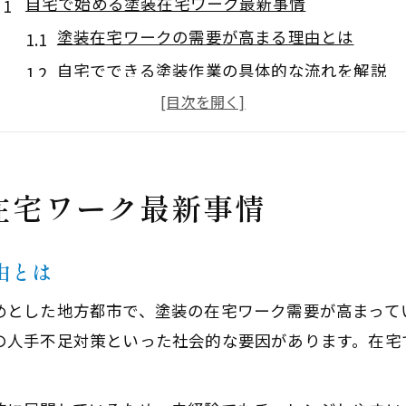
自宅で始める塗装在宅ワーク最新事情
塗装在宅ワークの需要が高まる理由とは
自宅でできる塗装作業の具体的な流れを解説
主婦に人気の塗装内職の特徴と魅力を紹介
塗装在宅ワークの安全対策と注意点を知る
未経験者が始めやすい塗装案件の選び方
在宅ワーク最新事情
塗装未経験から挑戦する働き方改革
未経験でも安心な塗装在宅ワークの始め方
由とは
塗装作業の基礎知識と主婦向けサポート内容
主婦が塗装ワークで得られるスキルと成長
めとした地方都市で、塗装の在宅ワーク需要が高まって
塗装未経験者向け求人の見極めポイント
の人手不足対策といった社会的な要因があります。在宅
家庭と両立できる塗装ワークの工夫を紹介
家事と両立できる塗装ワークの秘訣