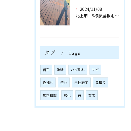
2024/11/08
北上市 S様邸屋根雨樋塗装工事完工致しました！ありがとうござ...
タグ
Tags
岩手
塗装
ひび割れ
サビ
色褪せ
汚れ
自社施工
見積り
無料相談
劣化
苔
業者